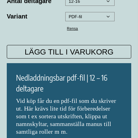
Antal deltagare
Variant
Rensa
LÄGG TILL I VARUKORG
Nedladdningsbar pdf-fil | 12 – 16
deltagare
Vid köp får du en pdf-fil som du skriver
ut. Här krävs lite tid för förberedelser
som t ex sortera utskriften, klippa ut
namnskyltar, sammanställa manus till
samtliga roller m m.