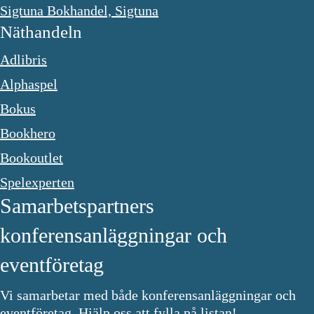
Sigtuna Bokhandel, Sigtuna
Näthandeln
Adlibris
Alphaspel
Bokus
Bookhero
Bookoutlet
Spelexperten
Samarbetspartners
konferensanläggningar och
eventföretag
Vi samarbetar med både konferensanläggningar och
eventföretag. Hjälp oss att fylla på listan!