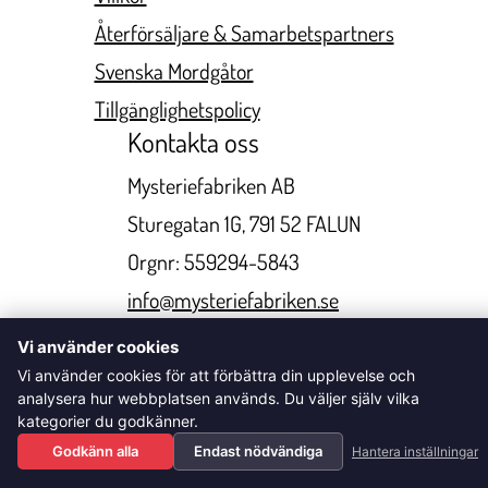
Återförsäljare & Samarbetspartners
Svenska Mordgåtor
Tillgänglighetspolicy
Kontakta oss
Mysteriefabriken AB
Sturegatan 1G, 791 52 FALUN
Orgnr: 559294-5843
info@mysteriefabriken.se
+46730298100
Vi använder cookies
Vi använder cookies för att förbättra din upplevelse och
analysera hur webbplatsen används. Du väljer själv vilka
© 2026 Mysteriefabriken & Svenska Mordgåtor. All Rights
kategorier du godkänner.
Reserved.
Godkänn alla
Endast nödvändiga
Hantera inställningar