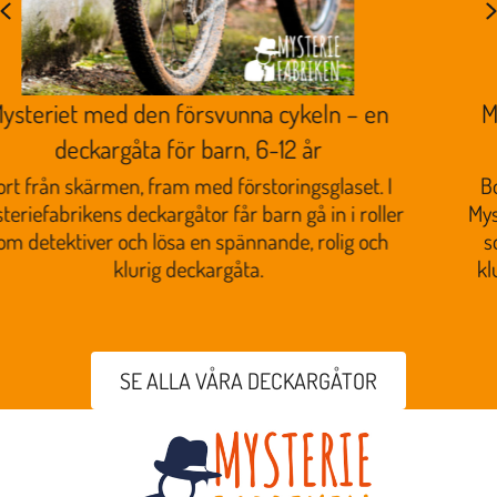
Previous
Mysteriet med den försvunna väskan – en
deckargåta för barn, 6-12 år
Bort från skärmen, fram med förstoringsglaset. I
Mysteriefabrikens deckargåtor får barn gå in i roller
som detektiver och lösa en spännande, rolig och
klurig deckargåta. Perfekt för barnkalas eller som
spel med familj och vänner.
SE ALLA VÅRA DECKARGÅTOR