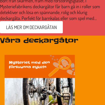
Bort från skärmen, fram med förstoringsglaset. I
Mysteriefabrikens deckargåtor får barn gå in i roller som
detektiver och lösa en spännande, rolig och klurig
deckargåta. Perfekt för barnkalas eller som spel med
familj och vänner.
LÄS MER OM DECKARGÅTAN
Våra deckargåtor