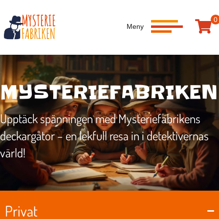
0
Meny
MYSTERIE­FABRIKEN
Upptäck spänningen med Mysteriefabrikens
deckargåtor – en lekfull resa in i detektivernas
värld!
Privat