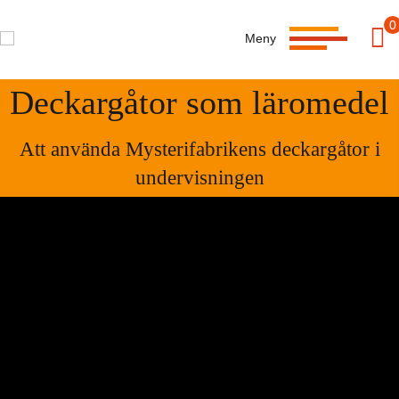
0
Meny
Deckargåtor som läromedel
Att använda Mysterifabrikens deckargåtor i
undervisningen