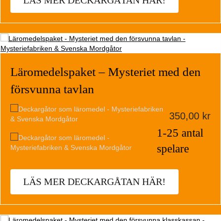
LÄS MER DECKARGÅTAN HÄR!
Läromedelspaket – Mysteriet med den
försvunna tavlan
350,00
kr
1-25 antal
spelare
LÄS MER DECKARGÅTAN HÄR!