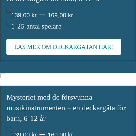
Prisintervall:
–
139,00
kr
169,00
kr
139,00 kr
1-25 antal spelare
till
LÄS MER OM DECKARGÅTAN HÄR!
169,00 kr
Mysteriet med de försvunna
musikinstrumenten – en deckargåta för
barn, 6-12 år
Prisintervall:
–
139,00
kr
169,00
kr