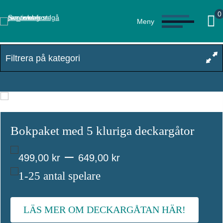
0
Meny
Filtrera på kategori
Bokpaket med 5 kluriga deckargåtor
Prisintervall:
–
499,00
kr
649,00
kr
499,00 kr
1-25 antal spelare
till
LÄS MER OM DECKARGÅTAN HÄR!