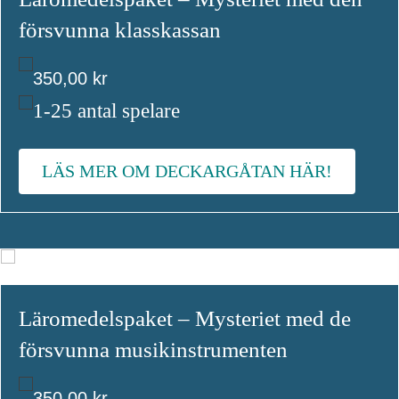
försvunna klasskassan
350,00
kr
1-25 antal spelare
LÄS MER OM DECKARGÅTAN HÄR!
Läromedelspaket – Mysteriet med de
försvunna musikinstrumenten
350,00
kr