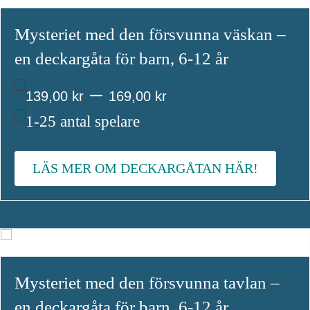
Mysteriet med den försvunna väskan –
en deckargåta för barn, 6-12 år
Prisintervall:
–
139,00
kr
169,00
kr
139,00 kr
1-25 antal spelare
till
LÄS MER OM DECKARGÅTAN HÄR!
169,00 kr
Mysteriet med den försvunna tavlan –
en deckargåta för barn, 6-12 år