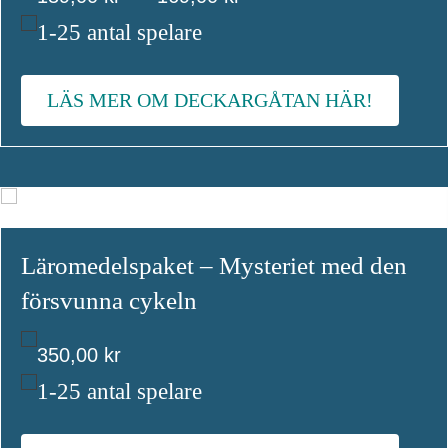
139,00 kr
1-25 antal spelare
till
LÄS MER OM DECKARGÅTAN HÄR!
169,00 kr
Läromedelspaket – Mysteriet med den
försvunna cykeln
350,00
kr
1-25 antal spelare