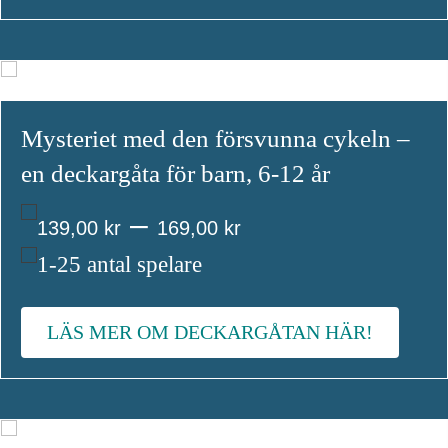
649,00 kr
Mysteriet med den försvunna cykeln –
en deckargåta för barn, 6-12 år
Prisintervall:
–
139,00
kr
169,00
kr
139,00 kr
1-25 antal spelare
till
LÄS MER OM DECKARGÅTAN HÄR!
169,00 kr