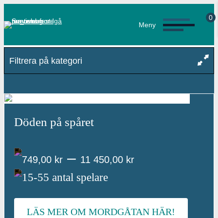
0
Meny
Filtrera på kategori
Döden på spåret
–
P
749,00
kr
11 450,00
kr
15-55 antal spelare
r
i
LÄS MER OM MORDGÅTAN HÄR!