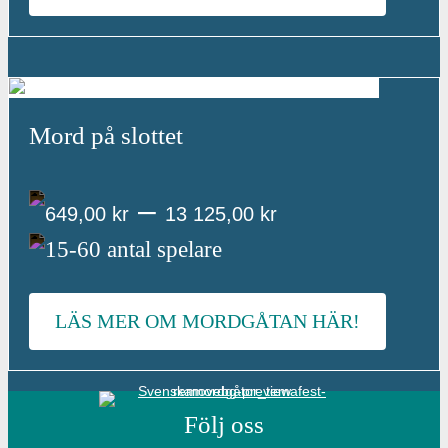
s
i
n
Mord på slottet
t
e
–
P
649,00
kr
13 125,00
kr
r
15-60 antal spelare
r
v
i
LÄS MER OM MORDGÅTAN HÄR!
a
s
l
i
l
Följ oss
n