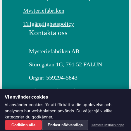
4
t
Mysteriefabriken
9
i
Tillgänglighetspolicy
,
Kontakta oss
l
0
l
Mysteriefabriken AB
0
1
Sturegatan 1G, 791 52 FALUN
1
Orgnr: 559294-5843
k
4
info@svenskamordgator.se
r
Vi använder cookies
5
+46730298100
Vi använder cookies för att förbättra din upplevelse och
t
analysera hur webbplatsen används. Du väljer själv vilka
0
kategorier du godkänner.
i
© 2026 Mysteriefabriken & Svenska Mordgåtor. All
Godkänn alla
Endast nödvändiga
Hantera inställningar
Rights Reserved.