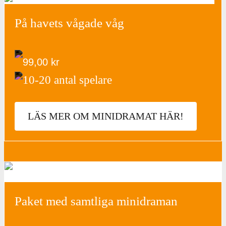
På havets vågade våg
99,00
kr
10-20 antal spelare
LÄS MER OM MINIDRAMAT HÄR!
Paket med samtliga minidraman