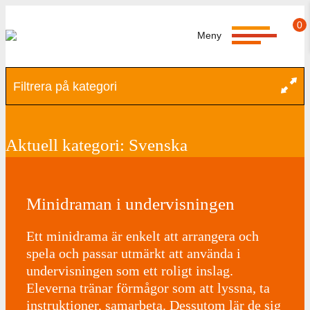
0
Meny
Filtrera på kategori
Aktuell kategori: Svenska
Minidraman i undervisningen
Ett minidrama är enkelt att arrangera och
spela och passar utmärkt att använda i
undervisningen som ett roligt inslag.
Eleverna tränar förmågor som att lyssna, ta
instruktioner, samarbeta. Dessutom lär de sig